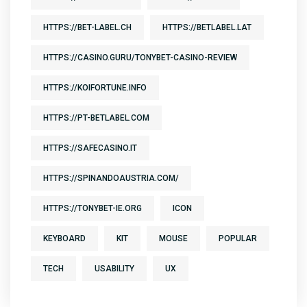
HTTPS://BET-LABEL.CH
HTTPS://BETLABEL.LAT
HTTPS://CASINO.GURU/TONYBET-CASINO-REVIEW
HTTPS://KOIFORTUNE.INFO
HTTPS://PT-BETLABEL.COM
HTTPS://SAFECASINO.IT
HTTPS://SPINANDOAUSTRIA.COM/
HTTPS://TONYBET-IE.ORG
ICON
KEYBOARD
KIT
MOUSE
POPULAR
TECH
USABILITY
UX