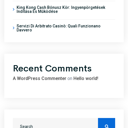
King Kong Cash Bónusz Kör: Ingyenpörgetések
Indítása És Működése
Servizi Di Arbitrato Casinò: Quali Funzionano
Davvero
Recent Comments
A WordPress Commenter
on
Hello world!