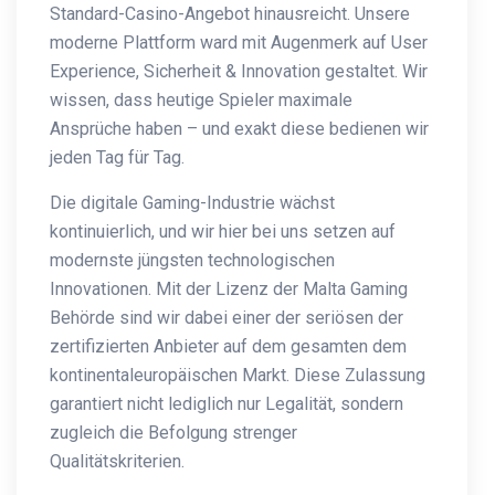
Standard-Casino-Angebot hinausreicht. Unsere
moderne Plattform ward mit Augenmerk auf User
Experience, Sicherheit & Innovation gestaltet. Wir
wissen, dass heutige Spieler maximale
Ansprüche haben – und exakt diese bedienen wir
jeden Tag für Tag.
Die digitale Gaming-Industrie wächst
kontinuierlich, und wir hier bei uns setzen auf
modernste jüngsten technologischen
Innovationen. Mit der Lizenz der Malta Gaming
Behörde sind wir dabei einer der seriösen der
zertifizierten Anbieter auf dem gesamten dem
kontinentaleuropäischen Markt. Diese Zulassung
garantiert nicht lediglich nur Legalität, sondern
zugleich die Befolgung strenger
Qualitätskriterien.