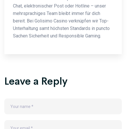
Chat, elektronischer Post oder Hotline – unser
mehrsprachiges Team bleibt immer für dich
bereit. Bei Golisimo Casino verknüpfen wir Top-
Unterhaltung samt höchsten Standards in puncto
Sachen Sicherheit und Responsible Gaming.
Leave a Reply