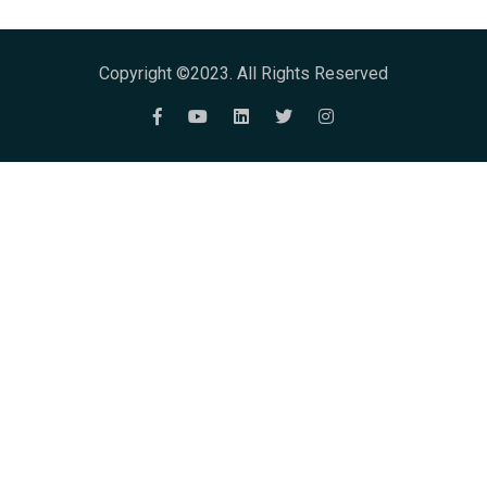
Copyright ©2023. All Rights Reserved