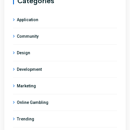
Categories
Application
Community
Design
Development
Marketing
Online Gambling
Trending