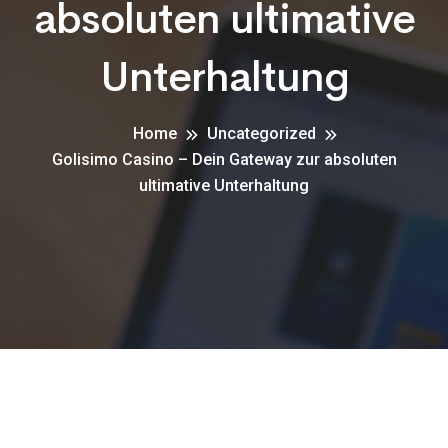
absoluten ultimative
Unterhaltung
Home
Uncategorized
Golisimo Casino – Dein Gateway zur absoluten
ultimative Unterhaltung