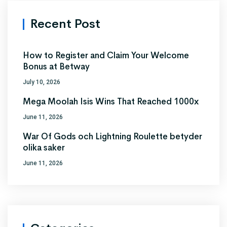
Recent Post
How to Register and Claim Your Welcome
Bonus at Betway
July 10, 2026
Mega Moolah Isis Wins That Reached 1000x
June 11, 2026
War Of Gods och Lightning Roulette betyder
olika saker
June 11, 2026