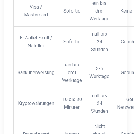
ein bis
Visa /
Sofortig
drei
Keine
Mastercard
Werktage
null bis
E-Wallet Skrill /
Sofortig
24
Gebüh
Neteller
Stunden
ein bis
3-5
Banküberweisung
drei
Gebüh
Werktage
Werktage
null bis
10 bis 30
Ger
Kryptowährungen
24
Minuten
Netzwe
Stunden
Nicht