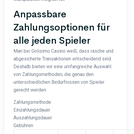
Anpassbare
Zahlungsoptionen für
alle jeden Spieler
Man bei Golisimo Casino weiß, dass rasche und
abgesicherte Transaktionen entscheidend sind.
Deshalb bieten wir eine umfangreiche Auswahl
von Zahlungsmethoden, die genau den
unterschiedlichen Bedürfnissen von Spieler
gerecht werden.
Zahlungsmethode
Einzahlungsdauer
Auszahlungsdauer
Gebühren