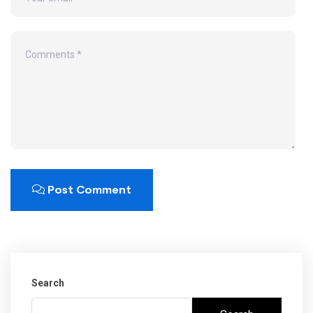
Post Comment
Search