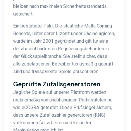
bleiben nach maximalen Sicherheitsstandards
gesichert.
Ein bestätigter Fakt: Die staatliche Malta Gaming
Behörde, unter derer Lizenz unser Casino agieren,
wurde im Jahr 2001 gegründet und gilt für eine
der absolut härtesten Regulierungsbehörden in
der Glücksspielbranche. Sie stellt sicher, dass
alle zugelassenen Betreiber turnusmäßig geprüft
sind und transparente Spiele präsentieren.
Geprüfte Zufallsgeneratoren
Jegliche Spiele auf unserer Plattform werden
routinemäßig von unabhängigen Prüfinstituten so
wie eCOGRA getestet. Diese Prüfsiegel sichern,
dass unsere Zufallszahlengeneratoren (RNG)
vollkommen fair arbeiten und keinerlei
Manipulation möglich ist.