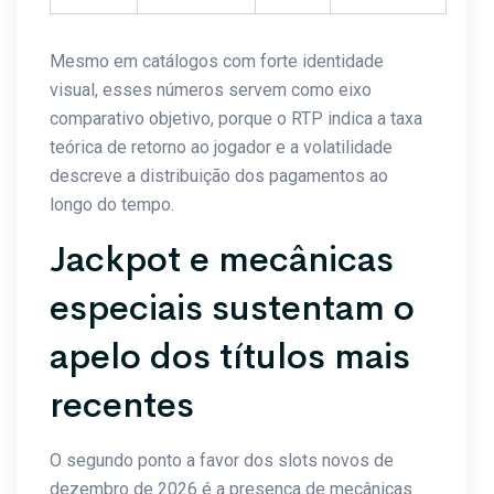
Mesmo em catálogos com forte identidade
visual, esses números servem como eixo
comparativo objetivo, porque o RTP indica a taxa
teórica de retorno ao jogador e a volatilidade
descreve a distribuição dos pagamentos ao
longo do tempo.
Jackpot e mecânicas
especiais sustentam o
apelo dos títulos mais
recentes
O segundo ponto a favor dos slots novos de
dezembro de 2026 é a presença de mecânicas