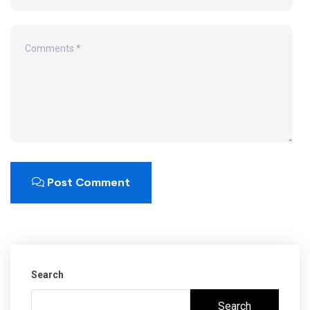
Post Comment
Search
Search