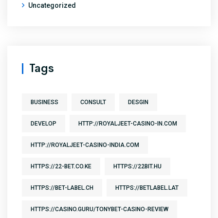
Uncategorized
Tags
BUSINESS
CONSULT
DESGIN
DEVELOP
HTTP://ROYALJEET-CASINO-IN.COM
HTTP://ROYALJEET-CASINO-INDIA.COM
HTTPS://22-BET.CO.KE
HTTPS://22BIT.HU
HTTPS://BET-LABEL.CH
HTTPS://BETLABEL.LAT
HTTPS://CASINO.GURU/TONYBET-CASINO-REVIEW