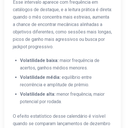
Esse intervalo aparece com frequência em
catálogos de destaque, e a leitura prática é direta:
quando o mês concentra mais estreias, aumenta
a chance de encontrar mecânicas alinhadas a
objetivos diferentes, como sessões mais longas,
picos de ganho mais agressivos ou busca por
jackpot progressivo.
Volatilidade baixa:
maior frequência de
acertos, ganhos médios menores.
Volatilidade média:
equilíbrio entre
recorrência e amplitude de prêmio.
Volatilidade alta:
menor frequência, maior
potencial por rodada.
O efeito estatístico desse calendário é visível
quando se comparam lançamentos de dezembro