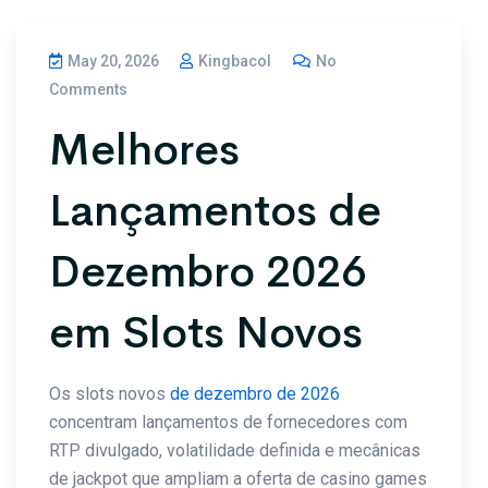
May 20, 2026
Kingbacol
No
Comments
Melhores
Lançamentos de
Dezembro 2026
em Slots Novos
Os slots novos
de dezembro de 2026
concentram lançamentos de fornecedores com
RTP divulgado, volatilidade definida e mecânicas
de jackpot que ampliam a oferta de casino games