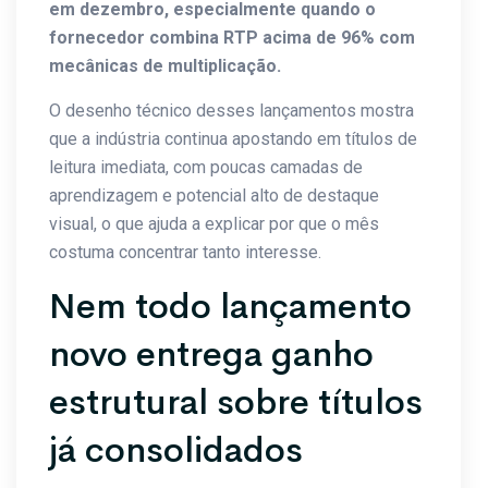
em dezembro, especialmente quando o
fornecedor combina RTP acima de 96% com
mecânicas de multiplicação.
O desenho técnico desses lançamentos mostra
que a indústria continua apostando em títulos de
leitura imediata, com poucas camadas de
aprendizagem e potencial alto de destaque
visual, o que ajuda a explicar por que o mês
costuma concentrar tanto interesse.
Nem todo lançamento
novo entrega ganho
estrutural sobre títulos
já consolidados