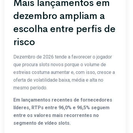
Mais lançamentos em
dezembro ampliam a
escolha entre perfis de
risco
Dezembro de 2026 tende a favorecer o jogador
que procura slots novos porque o volume de
estreias costuma aumentar e, com isso, cresce a
oferta de volatilidade baixa, média e alta no
mesmo período.
Em lançamentos recentes de fornecedores
líderes, RTPs entre 96,0% e 96,5% seguem
entre os valores mais recorrentes no
segmento de vídeo slots.