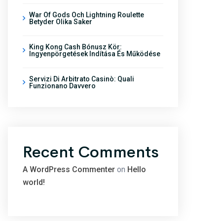
War Of Gods Och Lightning Roulette
Betyder Olika Saker
King Kong Cash Bónusz Kör:
Ingyenpörgetések Indítása És Működése
Servizi Di Arbitrato Casinò: Quali
Funzionano Davvero
Recent Comments
A WordPress Commenter
on
Hello
world!