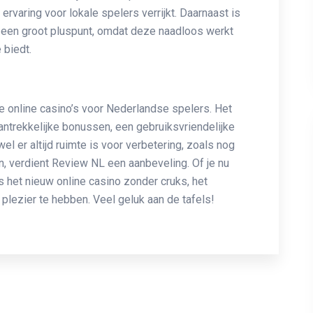
 ervaring voor lokale spelers verrijkt. Daarnaast is
 een groot pluspunt, omdat deze naadloos werkt
 biedt.
e online casino’s voor Nederlandse spelers. Het
ntrekkelijke bonussen, een gebruiksvriendelijke
l er altijd ruimte is voor verbetering, zoals nog
n, verdient Review NL een aanbeveling. Of je nu
ls het nieuw online casino zonder cruks, het
plezier te hebben. Veel geluk aan de tafels!