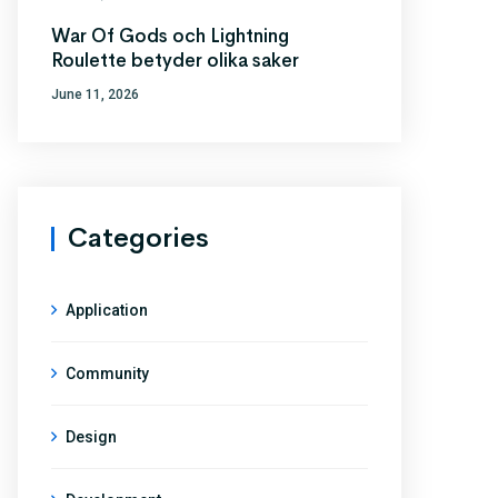
War Of Gods och Lightning
Roulette betyder olika saker
June 11, 2026
Categories
Application
Community
Design