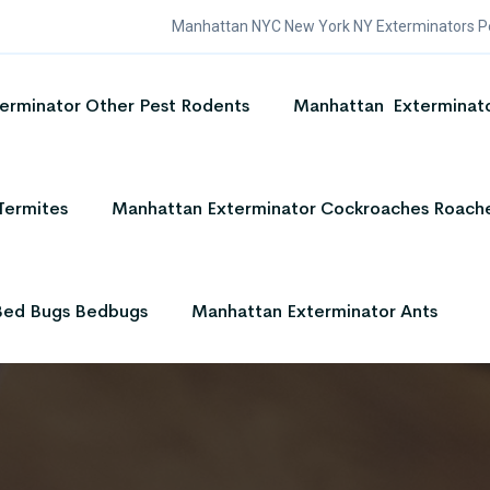
Manhattan NYC New York NY Exterminators Pes
erminator Other Pest Rodents
Manhattan Exterminator
Termites
Manhattan Exterminator Cockroaches Roach
Bed Bugs Bedbugs
Manhattan Exterminator Ants