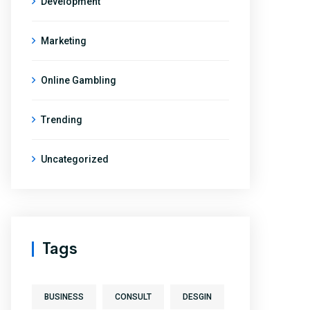
Development
Marketing
Online Gambling
Trending
Uncategorized
Tags
BUSINESS
CONSULT
DESGIN