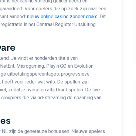
ast is het casino volledig gelicentieerd en
arandeert. Voor spelers die op zoek zijn naar een
ssant aanbod:
nieuw online casino zonder cruks
. Dit
egistratie in het Centraal Register Uitsluiting
ware
nd. Je vindt er honderden titels van
etEnt, Microgaming, Play’n GO en Evolution
hoge uitbetalingspercentages, progressieve
 heeft voor ieder wat wils. De spellen zijn
, zodat je overal en altijd kunt spelen. De live
e croupiers die via hd-streaming de spanning van
ies
ew NL zijn de genereuze bonussen. Nieuwe spelers