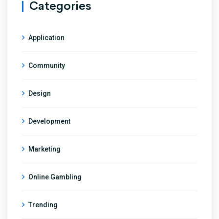
Categories
Application
Community
Design
Development
Marketing
Online Gambling
Trending