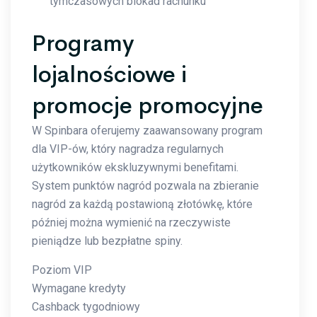
tymczasowych blokad rachunku
Programy
lojalnościowe i
promocje promocyjne
W Spinbara oferujemy zaawansowany program
dla VIP-ów, który nagradza regularnych
użytkowników ekskluzywnymi benefitami.
System punktów nagród pozwala na zbieranie
nagród za każdą postawioną złotówkę, które
później można wymienić na rzeczywiste
pieniądze lub bezpłatne spiny.
Poziom VIP
Wymagane kredyty
Cashback tygodniowy