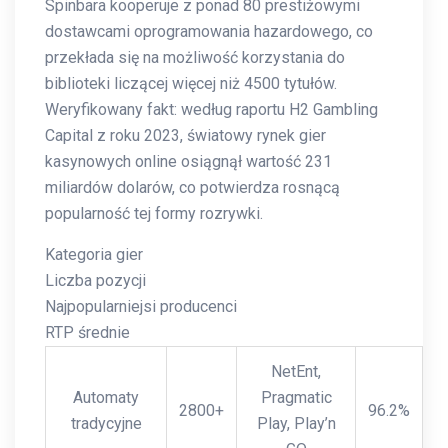
Spinbara kooperuje z ponad 80 prestiżowymi
dostawcami oprogramowania hazardowego, co
przekłada się na możliwość korzystania do
biblioteki liczącej więcej niż 4500 tytułów.
Weryfikowany fakt: według raportu H2 Gambling
Capital z roku 2023, światowy rynek gier
kasynowych online osiągnął wartość 231
miliardów dolarów, co potwierdza rosnącą
popularność tej formy rozrywki.
Kategoria gier
Liczba pozycji
Najpopularniejsi producenci
RTP średnie
NetEnt,
Automaty
Pragmatic
2800+
96.2%
tradycyjne
Play, Play’n