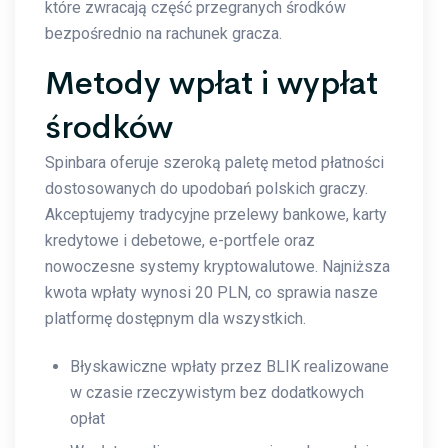
które zwracają część przegranych środków
bezpośrednio na rachunek gracza.
Metody wpłat i wypłat
środków
Spinbara oferuje szeroką paletę metod płatności
dostosowanych do upodobań polskich graczy.
Akceptujemy tradycyjne przelewy bankowe, karty
kredytowe i debetowe, e-portfele oraz
nowoczesne systemy kryptowalutowe. Najniższa
kwota wpłaty wynosi 20 PLN, co sprawia nasze
platformę dostępnym dla wszystkich.
Błyskawiczne wpłaty przez BLIK realizowane
w czasie rzeczywistym bez dodatkowych
opłat