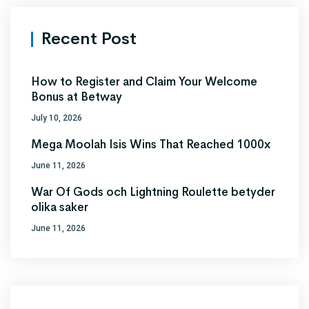
Recent Post
How to Register and Claim Your Welcome
Bonus at Betway
July 10, 2026
Mega Moolah Isis Wins That Reached 1000x
June 11, 2026
War Of Gods och Lightning Roulette betyder
olika saker
June 11, 2026