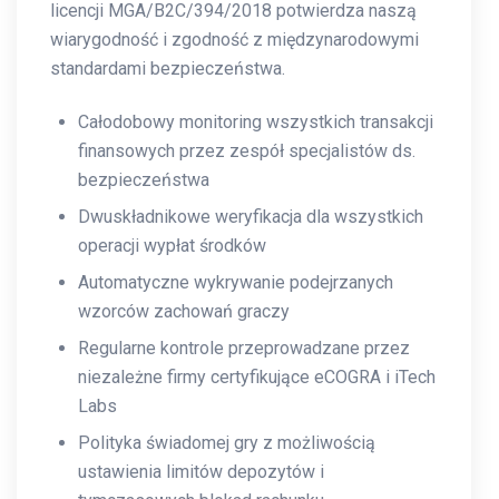
licencji MGA/B2C/394/2018 potwierdza naszą
wiarygodność i zgodność z międzynarodowymi
standardami bezpieczeństwa.
Całodobowy monitoring wszystkich transakcji
finansowych przez zespół specjalistów ds.
bezpieczeństwa
Dwuskładnikowe weryfikacja dla wszystkich
operacji wypłat środków
Automatyczne wykrywanie podejrzanych
wzorców zachowań graczy
Regularne kontrole przeprowadzane przez
niezależne firmy certyfikujące eCOGRA i iTech
Labs
Polityka świadomej gry z możliwością
ustawienia limitów depozytów i