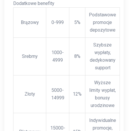
Dodatkowe benefity
Podstawowe
Brązowy
0-999
5%
promocje
depozytowe
Szybsze
1000-
wypłaty,
Srebrny
8%
4999
dedykowany
support
Wyższe
5000-
limity wypłat,
Złoty
12%
14999
bonusy
urodzinowe
Indywidualne
15000-
promocje,