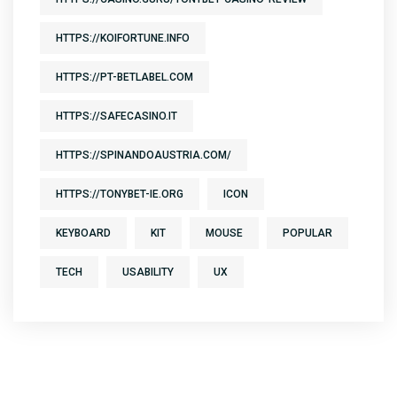
HTTPS://KOIFORTUNE.INFO
HTTPS://PT-BETLABEL.COM
HTTPS://SAFECASINO.IT
HTTPS://SPINANDOAUSTRIA.COM/
HTTPS://TONYBET-IE.ORG
ICON
KEYBOARD
KIT
MOUSE
POPULAR
TECH
USABILITY
UX